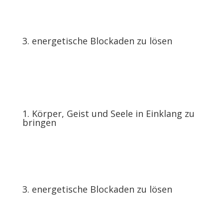
2. mehr Bewusstsein für dich und dein
Leben zu schaffen
3. energetische Blockaden zu lösen
4. tieferliegende Ursachen zu erforschen
1. Körper, Geist und Seele in Einklang zu
bringen
2. mehr Bewusstsein für dich und dein
Leben zu schaffen
3. energetische Blockaden zu lösen
4. tieferliegende Ursachen zu erforschen